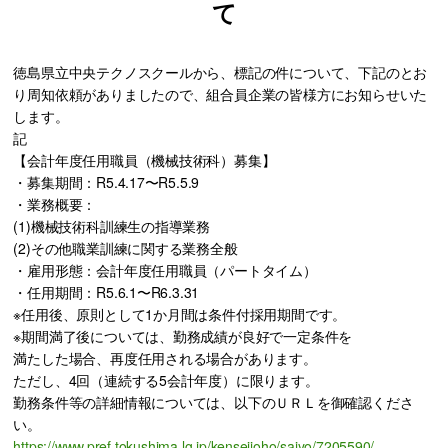
て
徳島県立中央テクノスクールから、標記の件について、下記のとお
り周知依頼がありましたので、組合員企業の皆様方にお知らせいた
します。
記
【会計年度任用職員（機械技術科）募集】
・募集期間：R5.4.17〜R5.5.9
・業務概要：
(1)機械技術科訓練生の指導業務
(2)その他職業訓練に関する業務全般
・雇用形態：会計年度任用職員（パートタイム）
・任用期間：R5.6.1〜R6.3.31
※任用後、原則として1か月間は条件付採用期間です。
※期間満了後については、勤務成績が良好で一定条件を
満たした場合、再度任用される場合があります。
ただし、4回（連続する5会計年度）に限ります。
勤務条件等の詳細情報については、以下のＵＲＬを御確認くださ
い。
https://www.pref.tokushima.lg.jp/kenseijoho/saiyo/7205590/