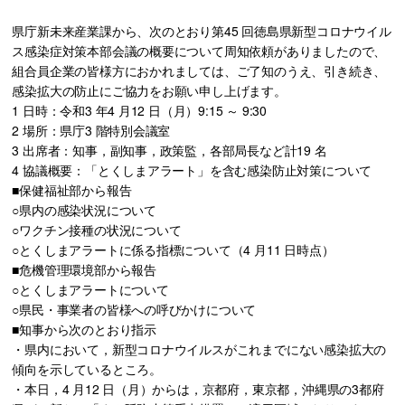
県庁新未来産業課から、次のとおり第45 回徳島県新型コロナウイル
ス感染症対策本部会議の概要について周知依頼がありましたので、
組合員企業の皆様方におかれましては、ご了知のうえ、引き続き、
感染拡大の防止にご協力をお願い申し上げます。
1 日時：令和3 年4 月12 日（月）9:15 ～ 9:30
2 場所：県庁3 階特別会議室
3 出席者：知事，副知事，政策監，各部局長など計19 名
4 協議概要：「とくしまアラート」を含む感染防止対策について
■保健福祉部から報告
○県内の感染状況について
○ワクチン接種の状況について
○とくしまアラートに係る指標について（4 月11 日時点）
■危機管理環境部から報告
○とくしまアラートについて
○県民・事業者の皆様への呼びかけについて
■知事から次のとおり指示
・県内において，新型コロナウイルスがこれまでにない感染拡大の
傾向を示しているところ。
・本日，4 月12 日（月）からは，京都府，東京都，沖縄県の3都府