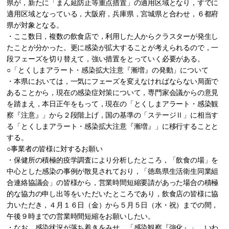
県が，新たに「まん延防止等重点措置」の適用区域となり，すでに
適用区域となっている，大阪府，兵庫県，宮城県と合わせ，６都府
県が対象となる。
・ここ数日，複数の飲食店で，利用した人からクラスターが発生し
たことが分かった。更に感染が拡大することが考えられるので，一
段フェーズを切り替えて，強い措置をとっていく必要がある。
○「とくしまアラート・感染拡大注意『漸増』の発動」について
・本県においては，一気にフェーズを変えなければならない局面で
あることから，現在の感染症対策について，専門家会議からの意見
を踏まえ，本日正午をもって，現在の「とくしまアラート・感染観
察『注意』」から２段階上げ，国の基準の「ステージⅡ」に相当す
る「とくしまアラート・感染拡大注意『漸増』」に移行することと
する。
○事業者の皆様に対するお願い
・保健所の積極的疫学調査により分析したところ，「飲食の場」を
中心とした感染の事例が散見されており，「徳島県生活衛生同業組
合連絡協議会」の皆様から，営業時間短縮要請があった場合の積極
的な協力の申し出等をいただいたところであり，飲食店の皆様に協
力いただき，４月１６日（金）から５月５日（水・祝）までの間，
午後９時までの営業時間短縮をお願いしたい。
・なお，感染状況が落ち着きをみせ，「感染観察『強化』」，いわ