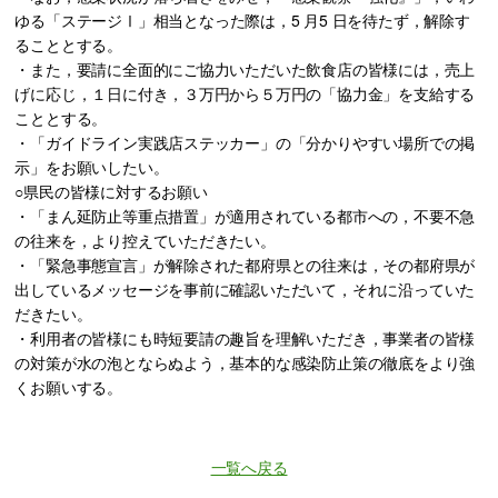
ゆる「ステージⅠ」相当とな
った際は，5 月5 日を待たず，解除す
ることとする。
・また，要請に全面的にご協力いただいた飲食店の皆様には，売上
げに応じ，１日に付き，３万円から５万円の「協力金」を支給する
こととする。
・「ガイドライン実践店ステッカー」の「分かりやすい場所での掲
示」をお願いしたい。
○県民の皆様に対するお願い
・「まん延防止等重点措置」が適用されている都市への，不要不急
の往来を，より控えていただきたい。
・「緊急事態宣言」が解除された都府県との往来は，その都府県が
出しているメッセージを事前に確認いただいて，それに沿っていた
だきたい。
・利用者の皆様にも時短要請の趣旨を理解いただき，事業者の皆様
の対策が水の泡とならぬよう，基本的な感染防止策の徹底をより強
くお願いする。
一覧へ戻る